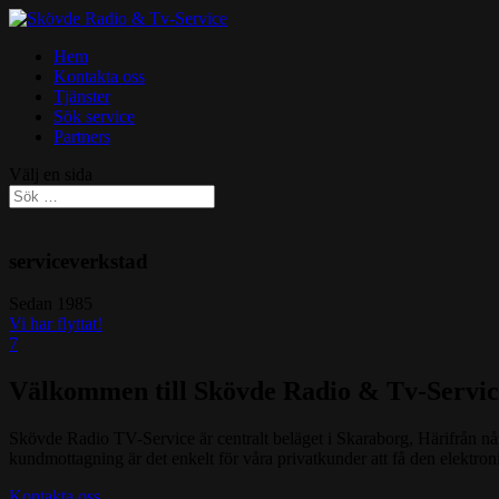
Hem
Kontakta oss
Tjänster
Sök service
Partners
Välj en sida
serviceverkstad
Sedan 1985
Vi har flyttat!
7
Välkommen till Skövde Radio & Tv-Servic
Skövde Radio TV-Service är centralt beläget i Skaraborg, Härifrån når v
kundmottagning är det enkelt för våra privatkunder att få den elektroni
Kontakta oss