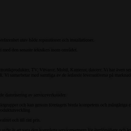
rfarenhet utav både reparationer och installationer.
vi med den senaste tekniken inom området.
ektronikprodukter, TV, Vitvaror, Mobil, Kameror, datorer. Vi har även s
oll. Vi samarbetar med samtliga av de ledande leverantörena på marknad
de datorisering av serviceverkstäder.
tgrupper och kan genom företagets breda kompetens och mångåriga erfa
roduktutveckling
itet och till rätt pris.
syfte är att vara den kompletta servicepartnern för återförsäljare och le