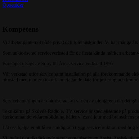
Öppettider
Kompetens
Vi arbetar gentemot både privat och företagskunder. Vi har många års e
Som auktoriserad serviceverkstad för de flesta kända märken arbetar 
Företaget utsågs av Sony till Årets service verkstad 1995
Vår verkstad utför service samt installation på alla förekommande el
utrustad med modern teknik innefattande data för justering och kontr
Servicehanteringen är datoriserad. Vi var en av pionjärena när det gäll
Teknikerna på Skövde Radio & TV-service är specialiserade på produk
återkommande vidareutbildning håller vi oss à jour med branschens p
Låt oss hjälpa er att få en smidig och trygg servicefunktion med hög kval
Vi ingår i den rikstäckande serviceorganisationen Assist. Assistkedjans 